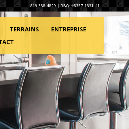
819 388-4829
| RBQ: #8357-1331-41
TERRAINS
ENTREPRISE
TACT