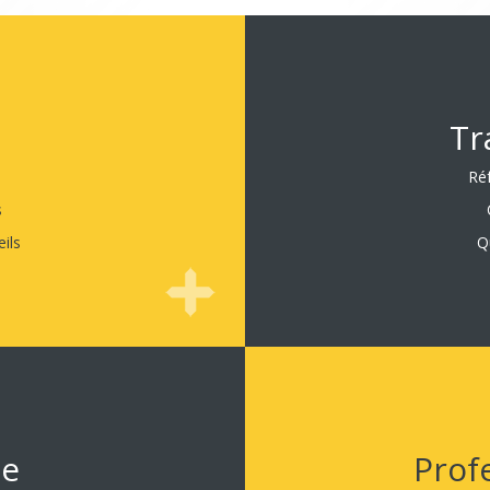
Tr
Ré
s
ils
Q
ce
Prof