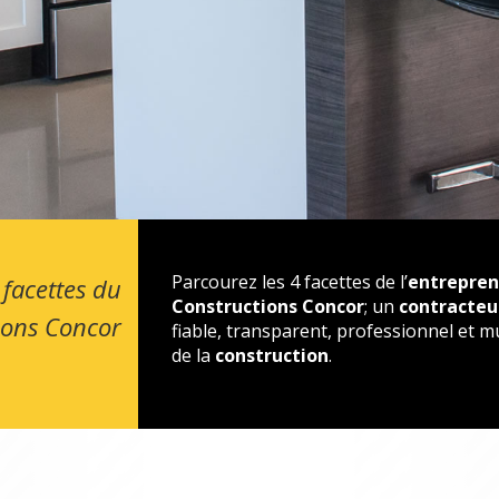
Parcourez les 4 facettes de l’
entrepre
 facettes du
Constructions Concor
; un
contracteu
ions Concor
fiable, transparent, professionnel et 
de la
construction
.