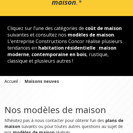
maison
.*
Cliquez sur l’une des catégories de
coût de maison
suivantes et consultez nos
modèles de maison
.
L’entreprise Constructions Concor réalise plusieurs
tendances en
habitation résidentielle
:
maison
moderne
,
contemporaine en bois
, rustique,
classique et plusieurs autres !
Accueil
Maisons neuves
Nos modèles de maison
N’hésitez pas à nous contacter pour obtenir l’un des
plans de
maison
suivants ou pour toutes autres questions au sujet de
nos
modèles de maison
réalisés.