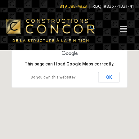
Skip
819 388-4829
| RBQ: #8357-1331-41
to
content
Constructions Co
This page can't load Google Maps correctly.
OK
Do you own this website?